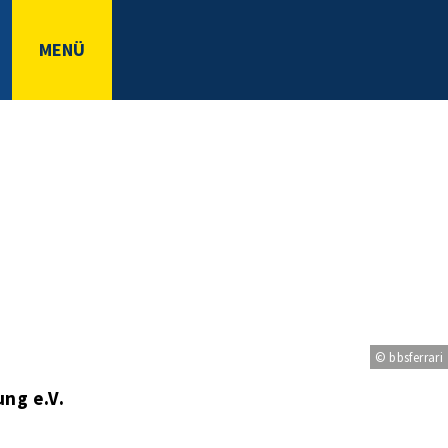
MENÜ
© bbsferrari
ng e.V.