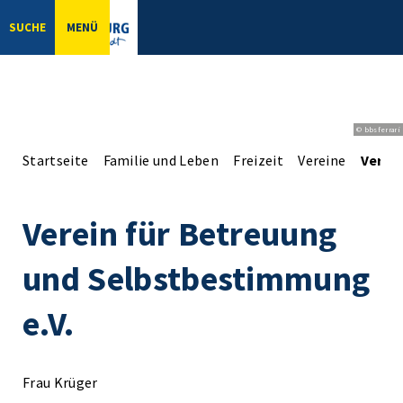
SUCHE
MENÜ
© bbsferrari
Startseite
Familie und Leben
Freizeit
Vereine
Verei
Verein für Betreuung
und Selbstbestimmung
e.V.
Frau Krüger