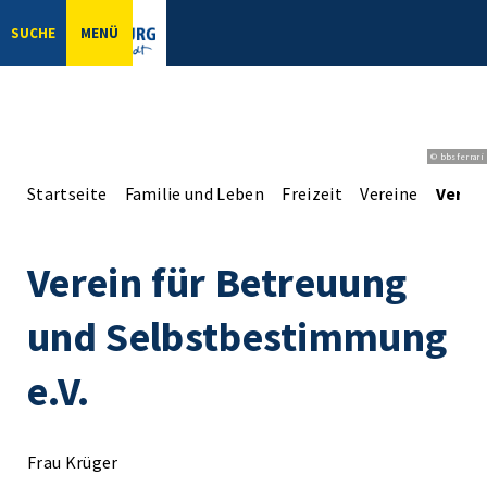
SUCHE
MENÜ
© bbsferrari
Startseite
Familie und Leben
Freizeit
Vereine
Verei
Verein für Betreuung
und Selbstbestimmung
e.V.
Frau Krüger