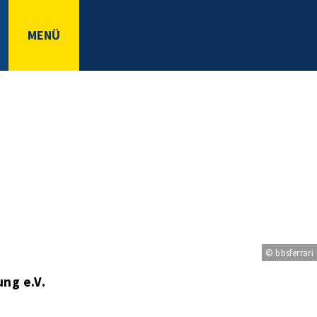
MENÜ
© bbsferrari
ng e.V.