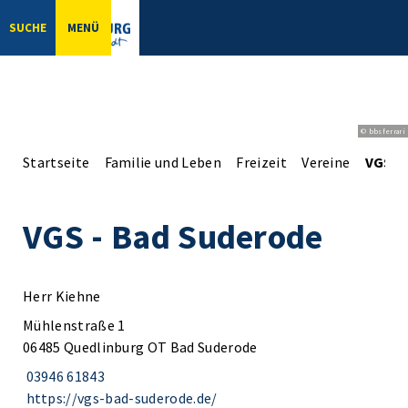
SUCHE
MENÜ
© bbsferrari
Startseite
Familie und Leben
Freizeit
Vereine
VGS -
VGS - Bad Suderode
Herr Kiehne
Mühlenstraße 1
06485 Quedlinburg OT Bad Suderode
03946 61843
https://vgs-bad-suderode.de/