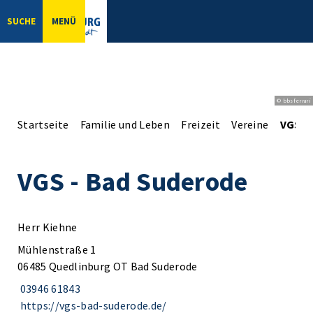
SUCHE
MENÜ
© bbsferrari
Startseite
Familie und Leben
Freizeit
Vereine
VGS -
VGS - Bad Suderode
Herr Kiehne
Mühlenstraße 1
06485 Quedlinburg OT Bad Suderode
03946 61843
https://vgs-bad-suderode.de/