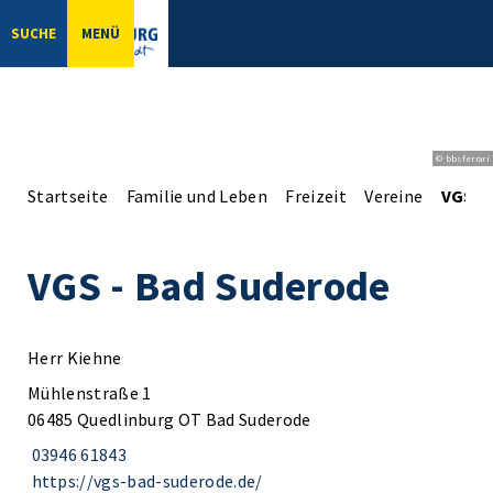
SUCHE
MENÜ
© bbsferrari
Startseite
Familie und Leben
Freizeit
Vereine
VGS -
VGS - Bad Suderode
Herr Kiehne
Mühlenstraße 1
06485 Quedlinburg OT Bad Suderode
03946 61843
https://vgs-bad-suderode.de/