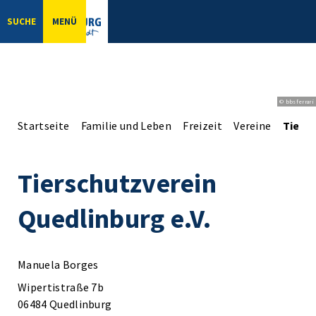
SUCHE
MENÜ
© bbsferrari
Startseite
Familie und Leben
Freizeit
Vereine
Tiersc
Tierschutzverein
Quedlinburg e.V.
Manuela Borges
Wipertistraße 7b
06484 Quedlinburg