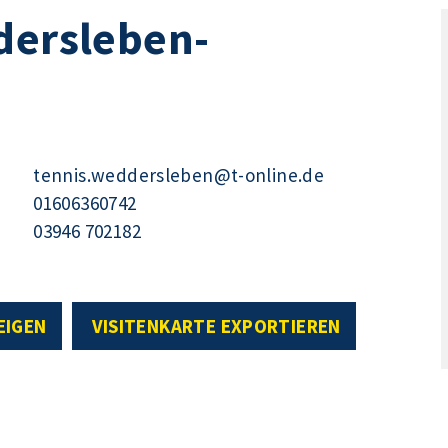
dersleben-
tennis.weddersleben@t-online.de
01606360742
03946 702182
EIGEN
VISITENKARTE EXPORTIEREN