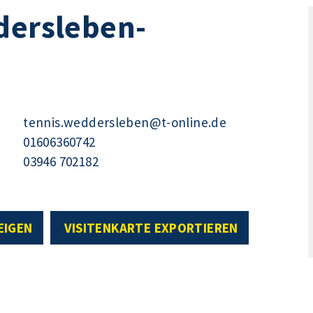
dersleben-
tennis.weddersleben@t-online.de
01606360742
03946 702182
EIGEN
VISITENKARTE EXPORTIEREN