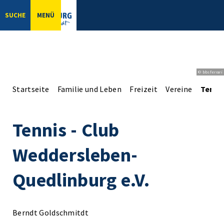
SUCHE
MENÜ
© bbsferrari
Startseite
Familie und Leben
Freizeit
Vereine
Tennis
Tennis - Club
Weddersleben-
Quedlinburg e.V.
Berndt Goldschmitdt