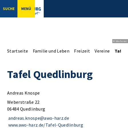
SUCHE
MENÜ
© bbsferrari
Startseite
Familie und Leben
Freizeit
Vereine
Tafel
Tafel Quedlinburg
Andreas Knospe
Weberstraße 22
06484 Quedlinburg
andreas.knospe@awo-harz.de
www.awo-harz.de/Tafel-Quedlinburg