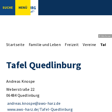
SUCHE
MENÜ
© bbsferrari
Startseite
Familie und Leben
Freizeit
Vereine
Tafel
Tafel Quedlinburg
Andreas Knospe
Weberstraße 22
06484 Quedlinburg
andreas.knospe@awo-harz.de
www.awo-harz.de/Tafel-Quedlinburg