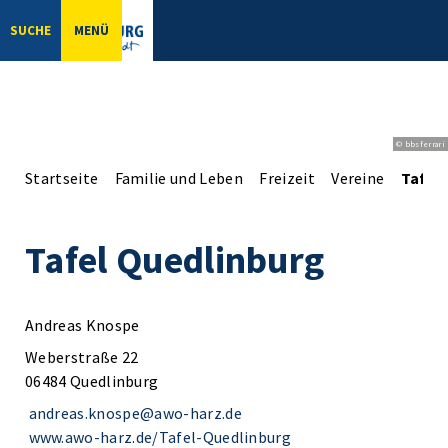
SUCHE
MENÜ
© bbsferrari
Startseite
Familie und Leben
Freizeit
Vereine
Tafel
Tafel Quedlinburg
Andreas Knospe
Weberstraße 22
06484 Quedlinburg
andreas.knospe@awo-harz.de
www.awo-harz.de/Tafel-Quedlinburg