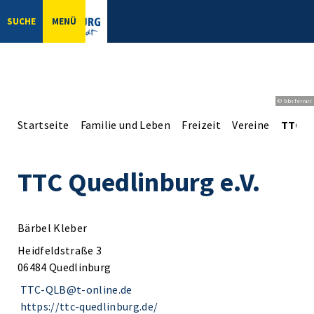
SUCHE
MENÜ
© bbsferrari
Startseite
Familie und Leben
Freizeit
Vereine
TTC Qu
TTC Quedlinburg e.V.
Bärbel Kleber
Heidfeldstraße 3
06484 Quedlinburg
TTC-QLB@t-online.de
https://ttc-quedlinburg.de/