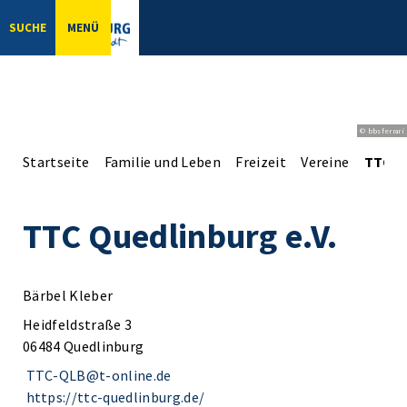
SUCHE
MENÜ
© bbsferrari
Startseite
Familie und Leben
Freizeit
Vereine
TTC Qu
TTC Quedlinburg e.V.
Bärbel Kleber
Heidfeldstraße 3
06484 Quedlinburg
TTC-QLB@t-online.de
https://ttc-quedlinburg.de/