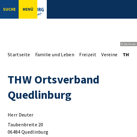
SUCHE
MENÜ
© bbsferrari
Startseite
Familie und Leben
Freizeit
Vereine
THW O
THW Ortsverband
Quedlinburg
Herr Deuter
Taubenbreite 20
06484 Quedlinburg