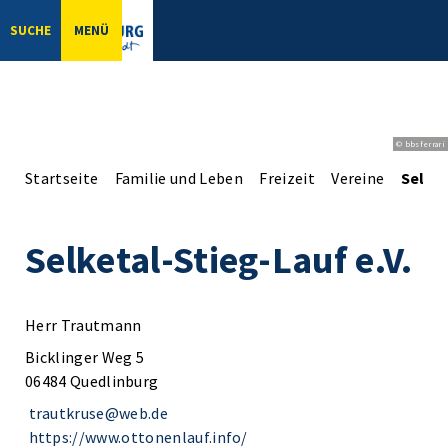
SUCHE
MENÜ
© bbsferrari
Startseite
Familie und Leben
Freizeit
Vereine
Selket
Selketal-Stieg-Lauf e.V.
Herr Trautmann
Bicklinger Weg 5
06484 Quedlinburg
trautkruse@web.de
https://www.ottonenlauf.info/