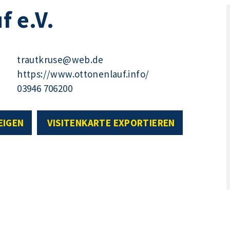
f e.V.
trautkruse@web.de
https://www.ottonenlauf.info/
03946 706200
EIGEN
VISITENKARTE EXPORTIEREN