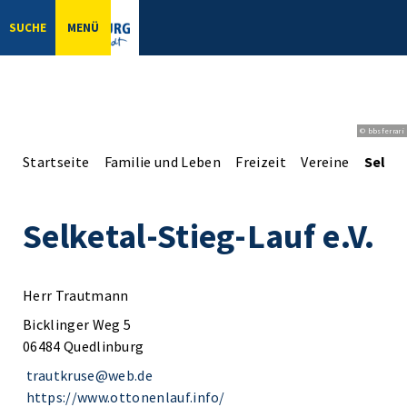
SUCHE
MENÜ
© bbsferrari
Startseite
Familie und Leben
Freizeit
Vereine
Selket
Selketal-Stieg-Lauf e.V.
Herr Trautmann
Bicklinger Weg 5
06484 Quedlinburg
trautkruse@web.de
https://www.ottonenlauf.info/