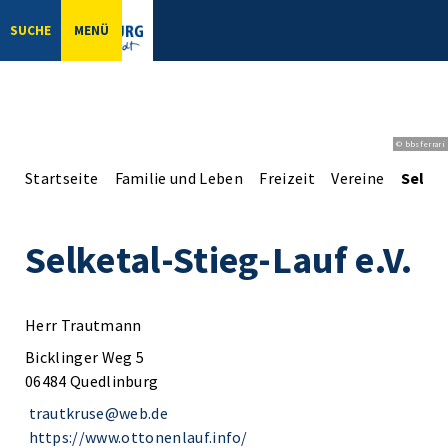
SUCHE
MENÜ
© bbsferrari
Startseite
Familie und Leben
Freizeit
Vereine
Selket
Selketal-Stieg-Lauf e.V.
Herr Trautmann
Bicklinger Weg 5
06484 Quedlinburg
trautkruse@web.de
https://www.ottonenlauf.info/