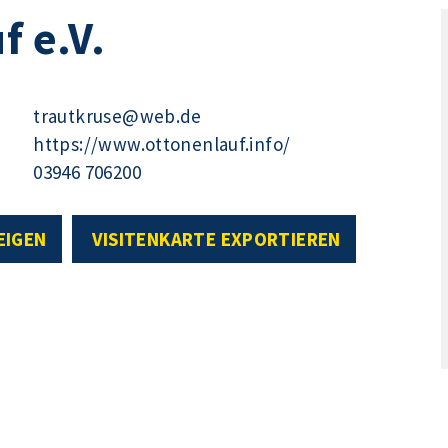
f e.V.
trautkruse@web.de
https://www.ottonenlauf.info/
03946 706200
EIGEN
VISITENKARTE EXPORTIEREN