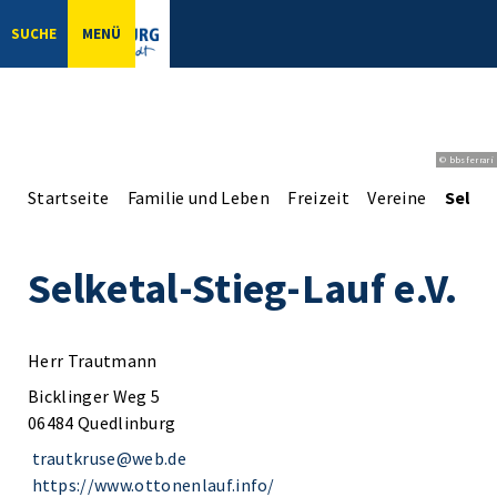
SUCHE
MENÜ
© bbsferrari
Startseite
Familie und Leben
Freizeit
Vereine
Selket
Selketal-Stieg-Lauf e.V.
Herr Trautmann
Bicklinger Weg 5
06484 Quedlinburg
trautkruse@web.de
https://www.ottonenlauf.info/