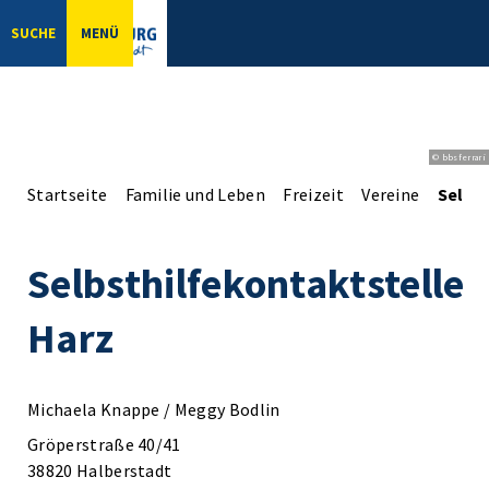
SUCHE
MENÜ
© bbsferrari
Startseite
Familie und Leben
Freizeit
Vereine
Selbs
Selbsthilfekontaktstelle
Harz
Michaela Knappe / Meggy Bodlin
Gröperstraße 40/41
38820 Halberstadt