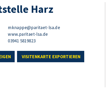
tstelle Harz
mknappe@paritaet-lsa.de
www.paritaet-lsa.de
03941 5819823
EIGEN
VISITENKARTE EXPORTIEREN