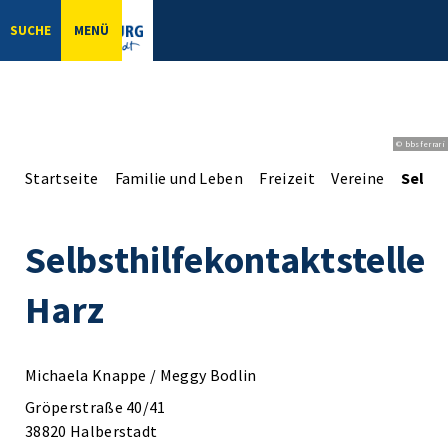
SUCHE
MENÜ
© bbsferrari
Startseite
Familie und Leben
Freizeit
Vereine
Selbs
Selbsthilfekontaktstelle
Harz
Michaela Knappe / Meggy Bodlin
Gröperstraße 40/41
38820 Halberstadt