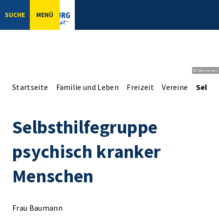
SUCHE
MENÜ
© bbsferrari
Startseite
Familie und Leben
Freizeit
Vereine
Selbs
Selbsthilfegruppe
psychisch kranker
Menschen
Frau Baumann