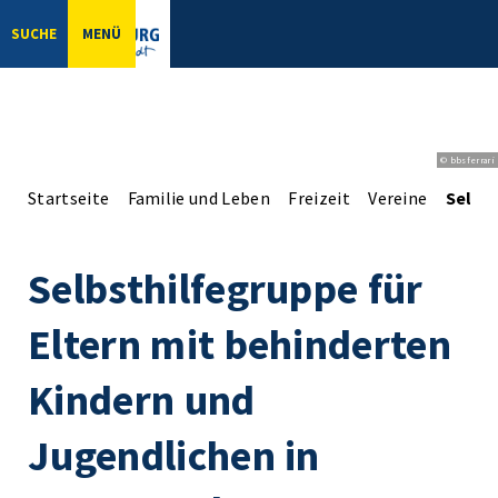
SUCHE
MENÜ
© bbsferrari
Startseite
Familie und Leben
Freizeit
Vereine
Selbst
Selbsthilfegruppe für
Eltern mit behinderten
Kindern und
Jugendlichen in