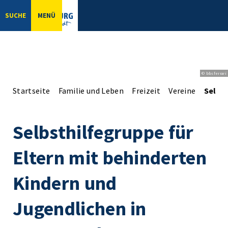
SUCHE
MENÜ
© bbsferrari
Startseite
Familie und Leben
Freizeit
Vereine
Selbst
Selbsthilfegruppe für
Eltern mit behinderten
Kindern und
Jugendlichen in