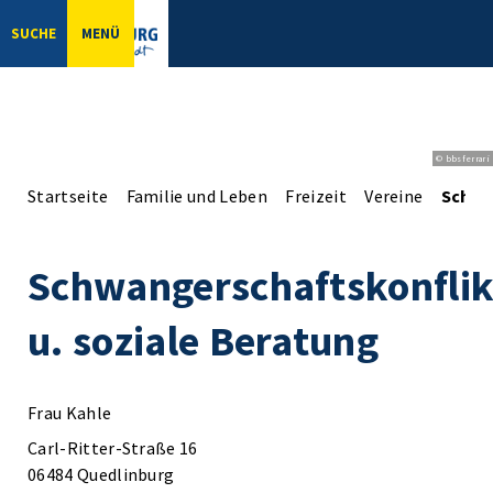
SUCHE
MENÜ
© bbsferrari
Startseite
Familie und Leben
Freizeit
Vereine
Schwa
Schwangerschaftskonflik
u. soziale Beratung
Frau Kahle
Carl-Ritter-Straße 16
06484 Quedlinburg