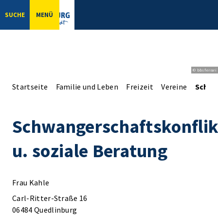
SUCHE
MENÜ
© bbsferrari
Startseite
Familie und Leben
Freizeit
Vereine
Schwa
Schwangerschaftskonflik
u. soziale Beratung
Frau Kahle
Carl-Ritter-Straße 16
06484 Quedlinburg