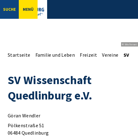
SUCHE
MENÜ
© bbsferrari
Startseite
Familie und Leben
Freizeit
Vereine
SV Wis
SV Wissenschaft
Quedlinburg e.V.
Göran Wendler
Pölkenstraße 51
06484 Quedlinburg