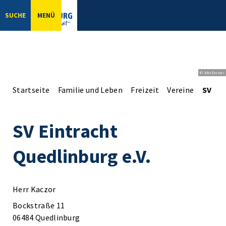
SUCHE
MENÜ
© bbsferrari
Startseite
Familie und Leben
Freizeit
Vereine
SV Ein
SV Eintracht
Quedlinburg e.V.
Herr Kaczor
Bockstraße 11
06484 Quedlinburg