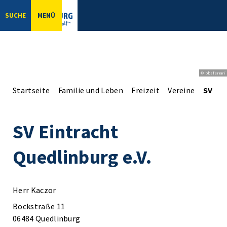
SUCHE
MENÜ
© bbsferrari
Startseite
Familie und Leben
Freizeit
Vereine
SV Ein
SV Eintracht
Quedlinburg e.V.
Herr Kaczor
Bockstraße 11
06484 Quedlinburg