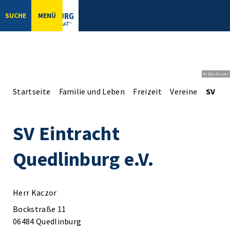
SUCHE
MENÜ
© bbsferrari
Startseite
Familie und Leben
Freizeit
Vereine
SV Ein
SV Eintracht
Quedlinburg e.V.
Herr Kaczor
Bockstraße 11
06484 Quedlinburg