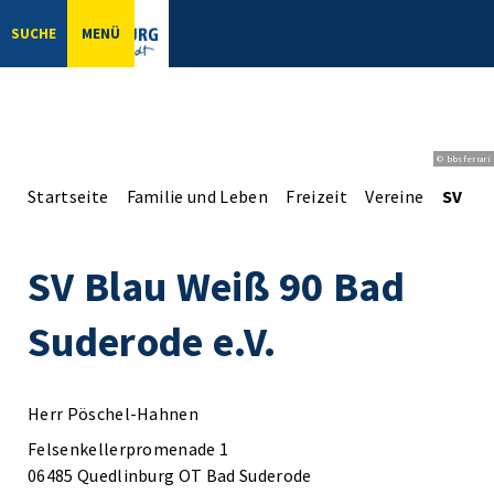
SUCHE
MENÜ
© bbsferrari
Startseite
Familie und Leben
Freizeit
Vereine
SV Bla
SV Blau Weiß 90 Bad
Suderode e.V.
Herr Pöschel-Hahnen
Felsenkellerpromenade 1
06485 Quedlinburg OT Bad Suderode