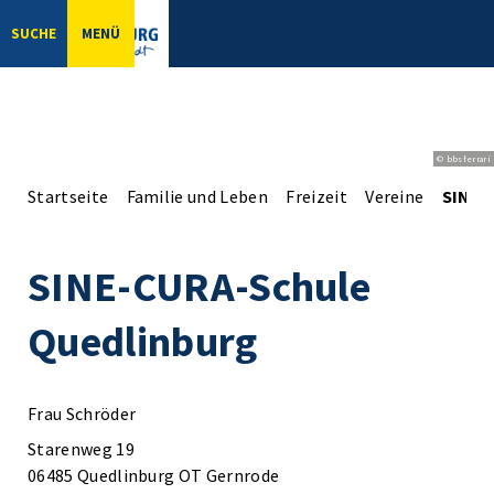
SUCHE
MENÜ
© bbsferrari
Startseite
Familie und Leben
Freizeit
Vereine
SINE-
SINE-CURA-Schule
Quedlinburg
Frau Schröder
Starenweg 19
06485 Quedlinburg OT Gernrode