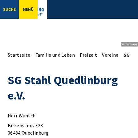
SUCHE
MENÜ
© bbsferrari
Startseite
Familie und Leben
Freizeit
Vereine
SG Sta
SG Stahl Quedlinburg
e.V.
Herr Wünsch
Birkenstraße 23
06484 Quedlinburg