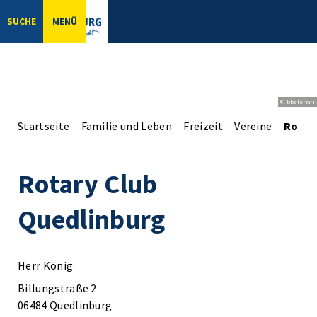
SUCHE
MENÜ
© bbsferrari
Startseite
Familie und Leben
Freizeit
Vereine
Rotar
Rotary Club
Quedlinburg
Herr König
Billungstraße 2
06484 Quedlinburg