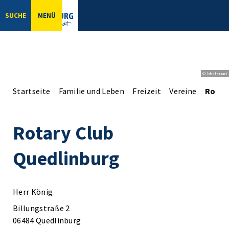
SUCHE
MENÜ
© bbsferrari
Startseite
Familie und Leben
Freizeit
Vereine
Rotar
Rotary Club
Quedlinburg
Herr König
Billungstraße 2
06484 Quedlinburg