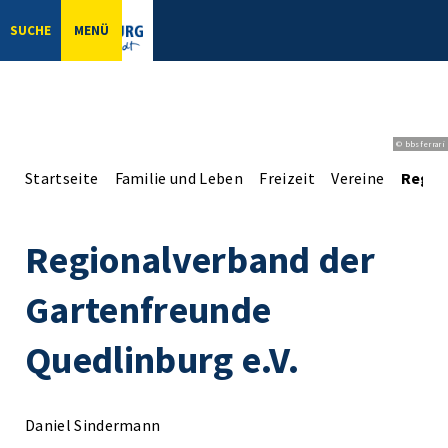
SUCHE
MENÜ
© bbsferrari
Startseite
Familie und Leben
Freizeit
Vereine
Regio
Regionalverband der
Gartenfreunde
Quedlinburg e.V.
Daniel Sindermann