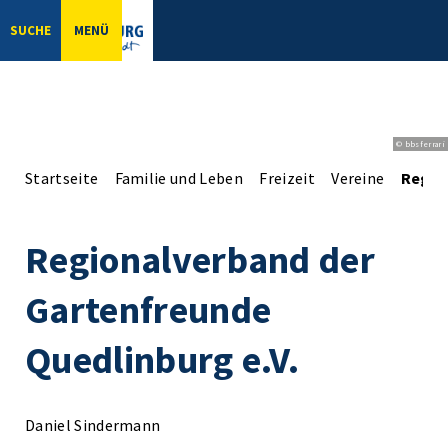
SUCHE
MENÜ
© bbsferrari
Startseite
Familie und Leben
Freizeit
Vereine
Regio
Regionalverband der
Gartenfreunde
Quedlinburg e.V.
Daniel Sindermann