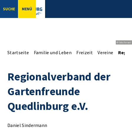
SUCHE
MENÜ
© bbsferrari
Startseite
Familie und Leben
Freizeit
Vereine
Regio
Regionalverband der
Gartenfreunde
Quedlinburg e.V.
Daniel Sindermann