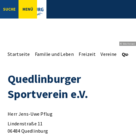
SUCHE
MENÜ
© bbsferrari
Startseite
Familie und Leben
Freizeit
Vereine
Quedli
Quedlinburger
Sportverein e.V.
Herr Jens-Uwe Pflug
Lindenstraße 11
06484 Quedlinburg