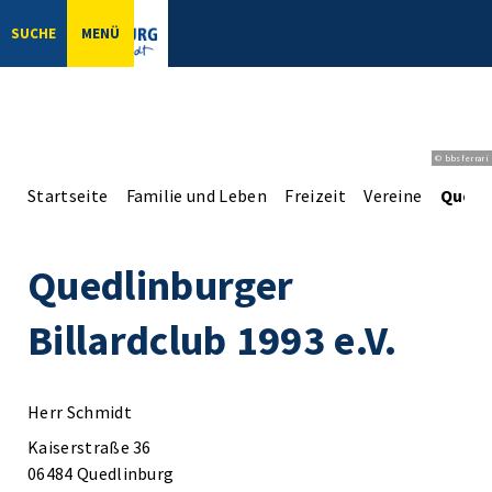
SUCHE
MENÜ
© bbsferrari
Startseite
Familie und Leben
Freizeit
Vereine
Quedli
Quedlinburger
Billardclub 1993 e.V.
Herr Schmidt
Kaiserstraße 36
06484 Quedlinburg