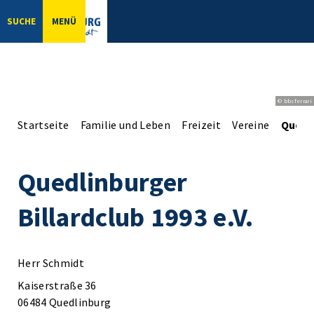
SUCHE
MENÜ
© bbsferrari
Startseite
Familie und Leben
Freizeit
Vereine
Quedli
Quedlinburger
Billardclub 1993 e.V.
Herr Schmidt
Kaiserstraße 36
06484 Quedlinburg