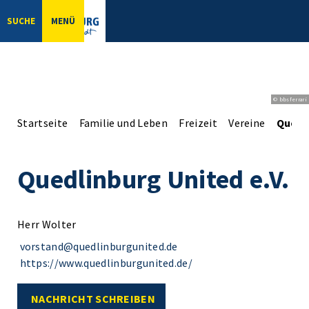
SUCHE
MENÜ
© bbsferrari
Startseite
Familie und Leben
Freizeit
Vereine
Quedli
Quedlinburg United e.V.
Herr Wolter
vorstand@quedlinburgunited.de
https://www.quedlinburgunited.de/
NACHRICHT SCHREIBEN