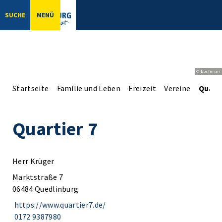
SUCHE
MENÜ
© bbsferrari
Startseite
Familie und Leben
Freizeit
Vereine
Quarti
Quartier 7
Herr Krüger
Marktstraße 7
06484 Quedlinburg
https://www.quartier7.de/
0172 9387980