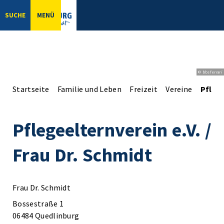
SUCHE
MENÜ
© bbsferrari
Startseite
Familie und Leben
Freizeit
Vereine
Pflege
Pflegeelternverein e.V. /
Frau Dr. Schmidt
Frau Dr. Schmidt
Bossestraße 1
06484 Quedlinburg