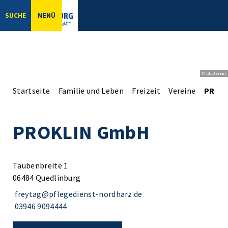
SUCHE
MENÜ
© bbsferrari
Startseite
Familie und Leben
Freizeit
Vereine
PROK
PROKLIN GmbH
Taubenbreite 1
06484 Quedlinburg
freytag@pflegedienst-nordharz.de
03946 9094444